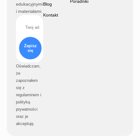
Poradniki
edukacyjnymi
Blog
i materiałami.
Kontakt
Zapisz
się
Oświadczam,
że
zapoznałem
się z
regulaminem i
polityką
prywatności
oraz je
akceptuję.