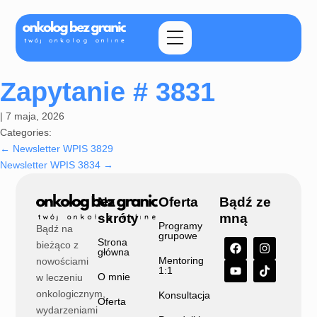
Zapytanie # 3831
|
7 maja, 2026
Categories:
←
Newsletter WPIS 3829
Newsletter WPIS 3834
→
Na
Oferta
Bądź ze
skróty
mną
Programy
Bądź na
grupowe
Strona
bieżąco z
główna
Mentoring
nowościami
1:1
O mnie
w leczeniu
onkologicznym,
Konsultacja
Oferta
wydarzeniami