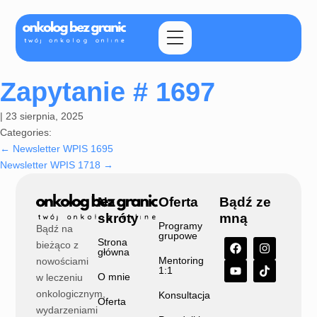
Zapytanie # 1697
|
23 sierpnia, 2025
Categories:
←
Newsletter WPIS 1695
Newsletter WPIS 1718
→
Na
Oferta
Bądź ze
skróty
mną
Programy
Bądź na
grupowe
Strona
bieżąco z
główna
Mentoring
nowościami
1:1
O mnie
w leczeniu
onkologicznym,
Konsultacja
Oferta
wydarzeniami