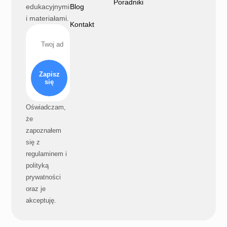
Poradniki
edukacyjnymi
Blog
i materiałami.
Kontakt
Zapisz
się
Oświadczam,
że
zapoznałem
się z
regulaminem i
polityką
prywatności
oraz je
akceptuję.