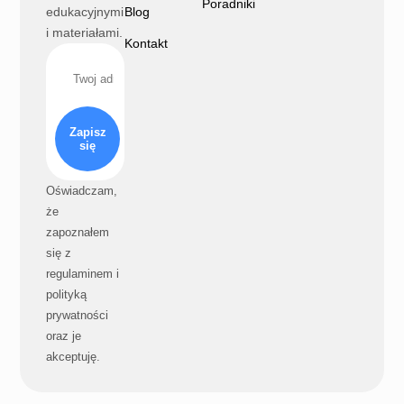
Poradniki
edukacyjnymi
Blog
i materiałami.
Kontakt
Zapisz
się
Oświadczam,
że
zapoznałem
się z
regulaminem i
polityką
prywatności
oraz je
akceptuję.