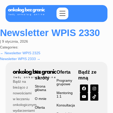
Newsletter WPIS 2330
|
9 stycznia, 2026
Categories:
←
Newsletter WPIS 2325
Newsletter WPIS 2333
→
Na
Oferta
Bądź ze
skróty
mną
Programy
Bądź na
grupowe
Strona
bieżąco z
główna
Mentoring
nowościami
1:1
O mnie
w leczeniu
onkologicznym,
Konsultacja
Oferta
wydarzeniami