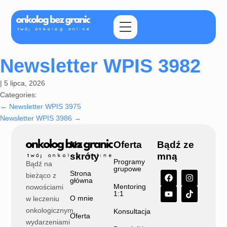
Newsletter WPIS 3982
|
5 lipca, 2026
Categories:
←
Newsletter WPIS 3975
Newsletter WPIS 3986
→
Na
Oferta
Bądź ze
skróty
mną
Programy
Bądź na
grupowe
Strona
bieżąco z
główna
Mentoring
nowościami
1:1
O mnie
w leczeniu
onkologicznym,
Konsultacja
Oferta
wydarzeniami