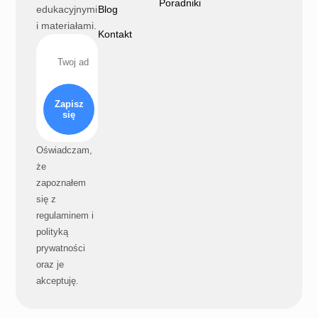
Poradniki
edukacyjnymi
Blog
i materiałami.
Kontakt
Zapisz
się
Oświadczam,
że
zapoznałem
się z
regulaminem i
polityką
prywatności
oraz je
akceptuję.