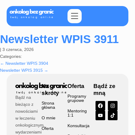
Newsletter WPIS 3911
|
3 czerwca, 2026
Categories:
←
Newsletter WPIS 3904
Newsletter WPIS 3915
→
Na
Oferta
Bądź ze
skróty
mną
Programy
Bądź na
grupowe
Strona
bieżąco z
główna
Mentoring
nowościami
1:1
O mnie
w leczeniu
onkologicznym,
Konsultacja
Oferta
wydarzeniami