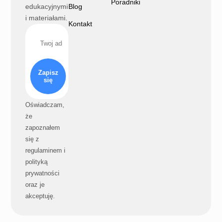
Poradniki
edukacyjnymi
Blog
i materiałami.
Kontakt
Zapisz
się
Oświadczam,
że
zapoznałem
się z
regulaminem i
polityką
prywatności
oraz je
akceptuję.