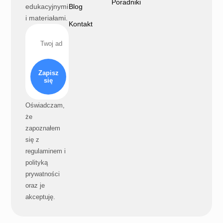
Poradniki
edukacyjnymi
Blog
i materiałami.
Kontakt
Zapisz
się
Oświadczam,
że
zapoznałem
się z
regulaminem i
polityką
prywatności
oraz je
akceptuję.