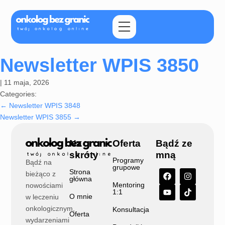
Newsletter WPIS 3850
|
11 maja, 2026
Categories:
←
Newsletter WPIS 3848
Newsletter WPIS 3855
→
Na
Oferta
Bądź ze
skróty
mną
Programy
Bądź na
grupowe
Strona
bieżąco z
główna
Mentoring
nowościami
1:1
O mnie
w leczeniu
onkologicznym,
Konsultacja
Oferta
wydarzeniami