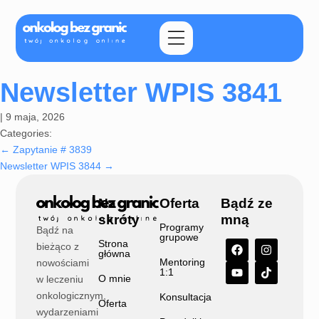
Newsletter WPIS 3841
|
9 maja, 2026
Categories:
←
Zapytanie # 3839
Newsletter WPIS 3844
→
Na
Oferta
Bądź ze
skróty
mną
Programy
Bądź na
grupowe
Strona
bieżąco z
główna
Mentoring
nowościami
1:1
O mnie
w leczeniu
onkologicznym,
Konsultacja
Oferta
wydarzeniami