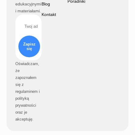
Poradniki
edukacyjnymi
Blog
i materiałami.
Kontakt
Zapisz
się
Oświadczam,
że
zapoznałem
się z
regulaminem i
polityką
prywatności
oraz je
akceptuję.