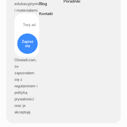
Poradniki
edukacyjnymi
Blog
i materiałami.
Kontakt
Zapisz
się
Oświadczam,
że
zapoznałem
się z
regulaminem i
polityką
prywatności
oraz je
akceptuję.