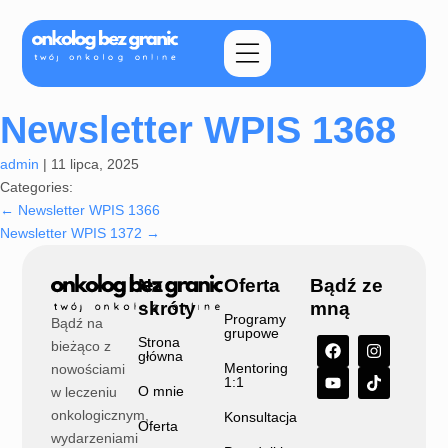
Newsletter WPIS 1368
admin
|
11 lipca, 2025
Categories:
←
Newsletter WPIS 1366
Newsletter WPIS 1372
→
Na
Oferta
Bądź ze
skróty
mną
Programy
Bądź na
grupowe
Strona
bieżąco z
główna
Mentoring
nowościami
1:1
O mnie
w leczeniu
onkologicznym,
Konsultacja
Oferta
wydarzeniami