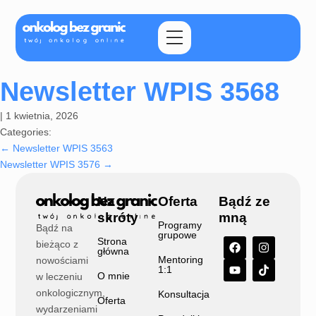
Newsletter WPIS 3568
|
1 kwietnia, 2026
Categories:
←
Newsletter WPIS 3563
Newsletter WPIS 3576
→
Na
Oferta
Bądź ze
skróty
mną
Programy
Bądź na
grupowe
Strona
bieżąco z
główna
Mentoring
nowościami
1:1
O mnie
w leczeniu
onkologicznym,
Konsultacja
Oferta
wydarzeniami