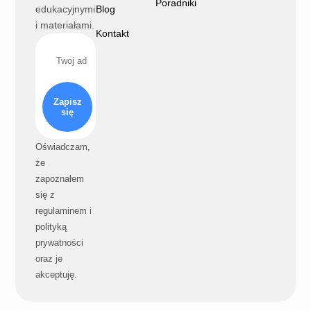
Poradniki
edukacyjnymi
Blog
i materiałami.
Kontakt
Zapisz
się
Oświadczam,
że
zapoznałem
się z
regulaminem i
polityką
prywatności
oraz je
akceptuję.