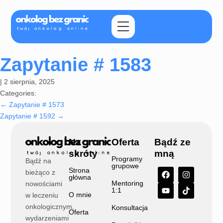
Zapytanie # 1583
|
2 sierpnia, 2025
Categories:
←
Zapytanie # 1573
Zapytanie # 1592
→
Na
Oferta
Bądź ze
skróty
mną
Programy
Bądź na
grupowe
Strona
bieżąco z
główna
Mentoring
nowościami
1:1
O mnie
w leczeniu
onkologicznym,
Konsultacja
Oferta
wydarzeniami