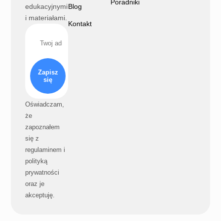
Poradniki
edukacyjnymi
Blog
i materiałami.
Kontakt
Zapisz
się
Oświadczam,
że
zapoznałem
się z
regulaminem i
polityką
prywatności
oraz je
akceptuję.