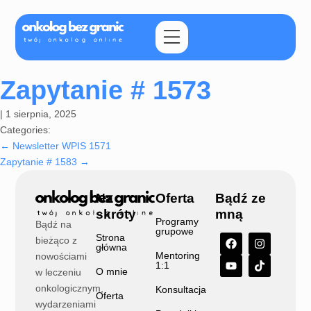
Zapytanie # 1573
|
1 sierpnia, 2025
Categories:
←
Newsletter WPIS 1571
Zapytanie # 1583
→
Na
Oferta
Bądź ze
skróty
mną
Programy
Bądź na
grupowe
Strona
bieżąco z
główna
Mentoring
nowościami
1:1
O mnie
w leczeniu
onkologicznym,
Konsultacja
Oferta
wydarzeniami