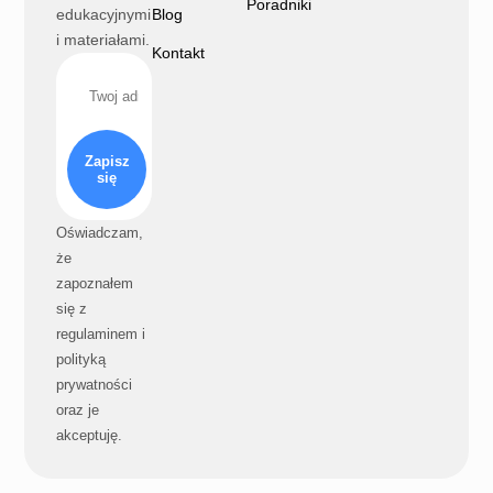
Poradniki
edukacyjnymi
Blog
i materiałami.
Kontakt
Zapisz
się
Oświadczam,
że
zapoznałem
się z
regulaminem i
polityką
prywatności
oraz je
akceptuję.