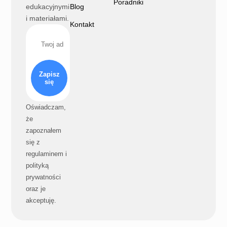
Poradniki
edukacyjnymi
Blog
i materiałami.
Kontakt
Zapisz
się
Oświadczam,
że
zapoznałem
się z
regulaminem i
polityką
prywatności
oraz je
akceptuję.