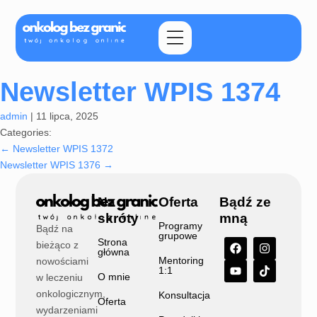
Newsletter WPIS 1374
admin
|
11 lipca, 2025
Categories:
←
Newsletter WPIS 1372
Newsletter WPIS 1376
→
Na
Oferta
Bądź ze
skróty
mną
Programy
Bądź na
grupowe
Strona
bieżąco z
główna
Mentoring
nowościami
1:1
O mnie
w leczeniu
onkologicznym,
Konsultacja
Oferta
wydarzeniami