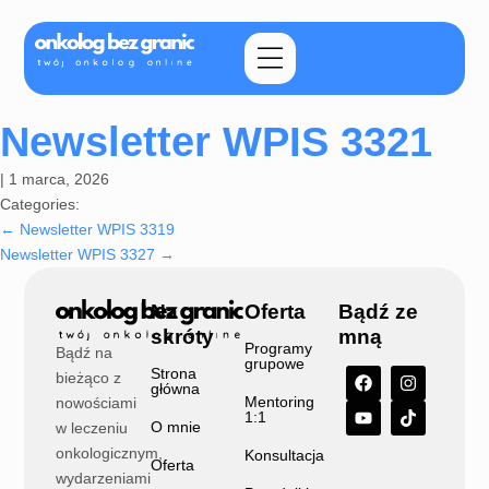
Newsletter WPIS 3321
|
1 marca, 2026
Categories:
←
Newsletter WPIS 3319
Newsletter WPIS 3327
→
Na
Oferta
Bądź ze
skróty
mną
Programy
Bądź na
grupowe
Strona
bieżąco z
główna
Mentoring
nowościami
1:1
O mnie
w leczeniu
onkologicznym,
Konsultacja
Oferta
wydarzeniami