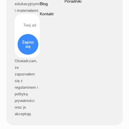
Poradniki
edukacyjnymi
Blog
i materiałami.
Kontakt
Zapisz
się
Oświadczam,
że
zapoznałem
się z
regulaminem i
polityką
prywatności
oraz je
akceptuję.