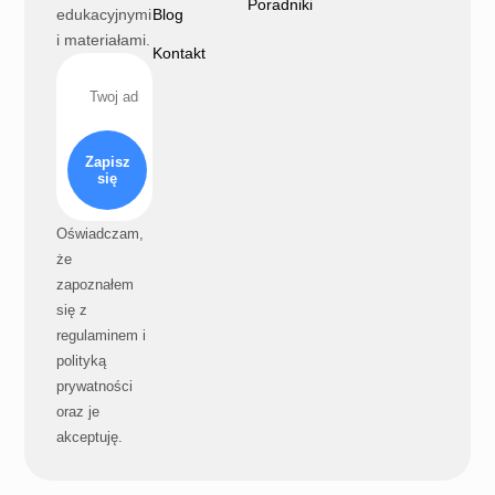
Poradniki
edukacyjnymi
Blog
i materiałami.
Kontakt
Zapisz
się
Oświadczam,
że
zapoznałem
się z
regulaminem i
polityką
prywatności
oraz je
akceptuję.