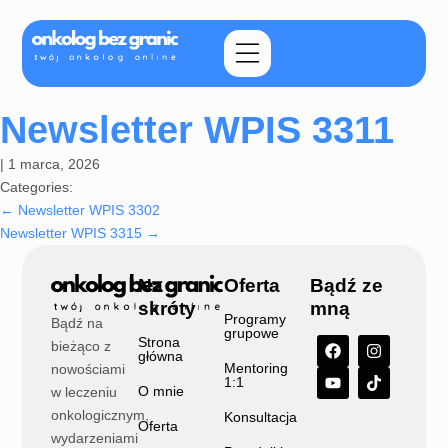
Newsletter WPIS 3311
|
1 marca, 2026
Categories:
←
Newsletter WPIS 3302
Newsletter WPIS 3315
→
Na
Oferta
Bądź ze
skróty
mną
Programy
Bądź na
grupowe
Strona
bieżąco z
główna
Mentoring
nowościami
1:1
O mnie
w leczeniu
onkologicznym,
Konsultacja
Oferta
wydarzeniami