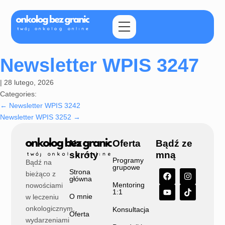
Newsletter WPIS 3247
|
28 lutego, 2026
Categories:
←
Newsletter WPIS 3242
Newsletter WPIS 3252
→
Na
Oferta
Bądź ze
skróty
mną
Programy
Bądź na
grupowe
Strona
bieżąco z
główna
Mentoring
nowościami
1:1
O mnie
w leczeniu
onkologicznym,
Konsultacja
Oferta
wydarzeniami