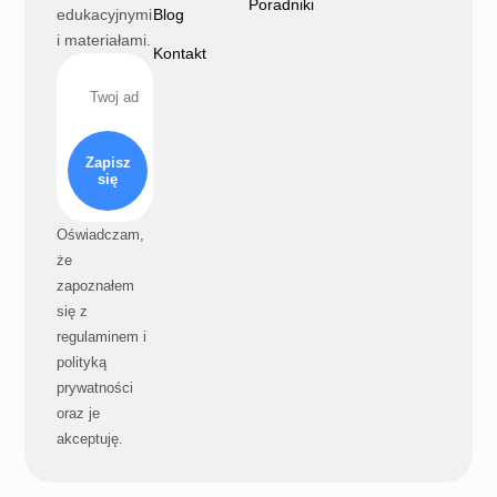
Poradniki
edukacyjnymi
Blog
i materiałami.
Kontakt
Zapisz
się
Oświadczam,
że
zapoznałem
się z
regulaminem i
polityką
prywatności
oraz je
akceptuję.