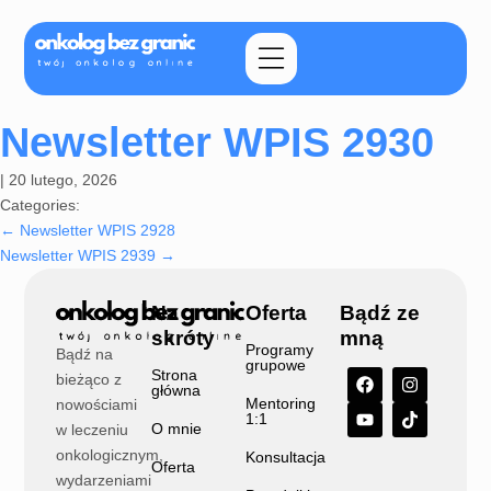
Newsletter WPIS 2930
|
20 lutego, 2026
Categories:
←
Newsletter WPIS 2928
Newsletter WPIS 2939
→
Na
Oferta
Bądź ze
skróty
mną
Programy
Bądź na
grupowe
Strona
bieżąco z
główna
Mentoring
nowościami
1:1
O mnie
w leczeniu
onkologicznym,
Konsultacja
Oferta
wydarzeniami