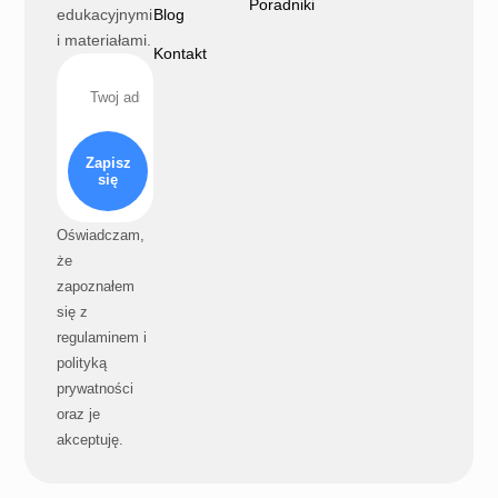
Poradniki
edukacyjnymi
Blog
i materiałami.
Kontakt
Zapisz
się
Oświadczam,
że
zapoznałem
się z
regulaminem i
polityką
prywatności
oraz je
akceptuję.