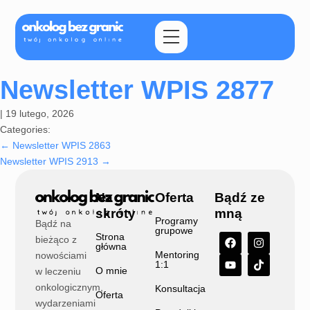
Newsletter WPIS 2877
|
19 lutego, 2026
Categories:
←
Newsletter WPIS 2863
Newsletter WPIS 2913
→
Na
Oferta
Bądź ze
skróty
mną
Programy
Bądź na
grupowe
Strona
bieżąco z
główna
Mentoring
nowościami
1:1
O mnie
w leczeniu
onkologicznym,
Konsultacja
Oferta
wydarzeniami