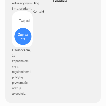
Poradniki
edukacyjnymi
Blog
i materiałami.
Kontakt
Zapisz
się
Oświadczam,
że
zapoznałem
się z
regulaminem i
polityką
prywatności
oraz je
akceptuję.