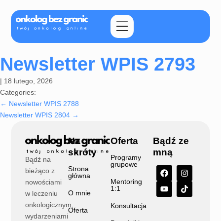
Newsletter WPIS 2793
|
18 lutego, 2026
Categories:
←
Newsletter WPIS 2788
Newsletter WPIS 2804
→
Na
Oferta
Bądź ze
skróty
mną
Programy
Bądź na
grupowe
Strona
bieżąco z
główna
Mentoring
nowościami
1:1
O mnie
w leczeniu
onkologicznym,
Konsultacja
Oferta
wydarzeniami