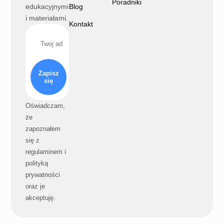
Poradniki
edukacyjnymi
Blog
i materiałami.
Kontakt
Zapisz
się
Oświadczam,
że
zapoznałem
się z
regulaminem i
polityką
prywatności
oraz je
akceptuję.