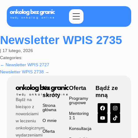
Newsletter WPIS 2735
|
17 lutego, 2026
Categories:
←
Newsletter WPIS 2727
Newsletter WPIS 2738
→
Na
Oferta
Bądź ze
skróty
mną
Programy
Bądź na
grupowe
Strona
bieżąco z
główna
Mentoring
nowościami
1:1
O mnie
w leczeniu
onkologicznym,
Konsultacja
Oferta
wydarzeniami