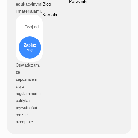
Poradniki
edukacyjnymi
Blog
i materiałami.
Kontakt
Zapisz
się
Oświadczam,
że
zapoznałem
się z
regulaminem i
polityką
prywatności
oraz je
akceptuję.