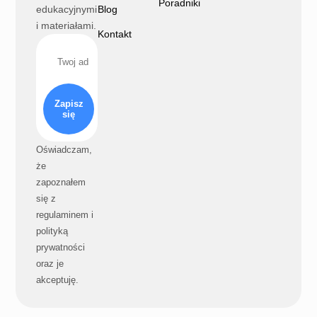
Poradniki
edukacyjnymi
Blog
i materiałami.
Kontakt
Zapisz
się
Oświadczam,
że
zapoznałem
się z
regulaminem i
polityką
prywatności
oraz je
akceptuję.