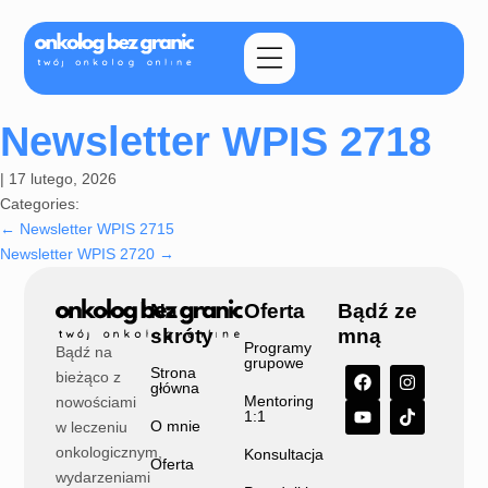
Newsletter WPIS 2718
|
17 lutego, 2026
Categories:
←
Newsletter WPIS 2715
Newsletter WPIS 2720
→
Na
Oferta
Bądź ze
skróty
mną
Programy
Bądź na
grupowe
Strona
bieżąco z
główna
Mentoring
nowościami
1:1
O mnie
w leczeniu
onkologicznym,
Konsultacja
Oferta
wydarzeniami