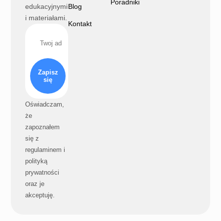
Poradniki
edukacyjnymi
Blog
i materiałami.
Kontakt
Zapisz
się
Oświadczam,
że
zapoznałem
się z
regulaminem i
polityką
prywatności
oraz je
akceptuję.