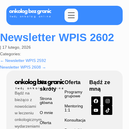
Newsletter WPIS 2602
|
17 lutego, 2026
Categories:
←
Newsletter WPIS 2592
Newsletter WPIS 2608
→
Na
Oferta
Bądź ze
skróty
mną
Programy
Bądź na
grupowe
Strona
bieżąco z
główna
Mentoring
nowościami
1:1
O mnie
w leczeniu
onkologicznym,
Konsultacja
Oferta
wydarzeniami